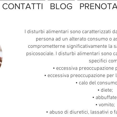
CONTATTI
BLOG
PRENOTA
I disturbi alimentari sono caratterizzati
persona ad un alterato consumo o as
comprometterne significativamente la sa
psicosociale. I disturbi alimentari sono 
specifici co
• eccessiva preoccupazione p
• eccessiva preoccupazione per l
• calo del consumo
• diete;
• abbuffate
• vomito;
• abuso di diuretici, lassativi o