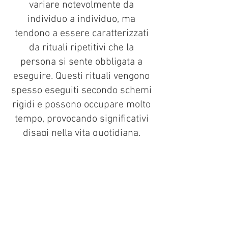
variare notevolmente da
individuo a individuo, ma
tendono a essere caratterizzati
da rituali ripetitivi che la
persona si sente obbligata a
eseguire. Questi rituali vengono
spesso eseguiti secondo schemi
rigidi e possono occupare molto
tempo, provocando significativi
disagi nella vita quotidiana.
Anche se le compulsioni
forniscono un temporaneo
sollievo dall’ansia causata dalle
ossessioni, spesso si rivelano
controproducenti,
incrementando l’ansia a lungo