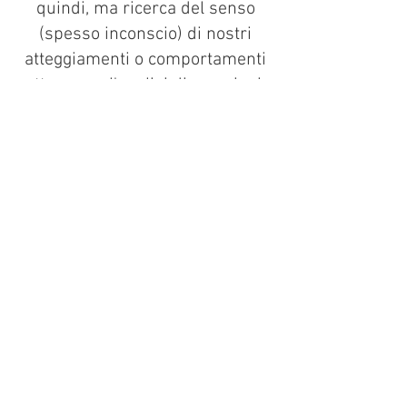
quindi, ma ricerca del senso
(spesso inconscio) di nostri
atteggiamenti o comportamenti
attraverso l'analisi di emozioni,
pensieri, o materiale onirico.
Tutto ciò che facciamo o evitiamo
di fare esprime un senso e ci
parla del nostro funzionamento.
Il colloquio ha cadenza
settimanale e una durata di 50
minuti circa e si può svolgere in
presenza o online.
© 2035 by Psicoterapia-
Ingrassotta. Powered and secured